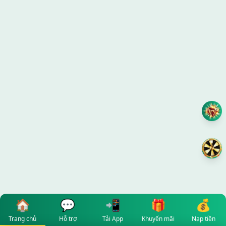
🏠
💬
📲
🎁
💰
Trang chủ
Hỗ trợ
Tải App
Khuyến mãi
Nạp tiền