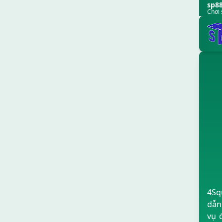
sp8
Chơi 
4Sq
dẫn
vụ 